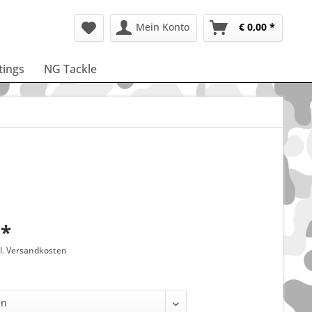
Mein Konto
€ 0,00 *
ttings
NG Tackle
 *
gl. Versandkosten
: