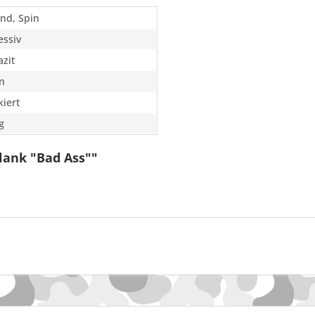
und, Spin
essiv
azit
n
kiert
ig
lank "Bad Ass""