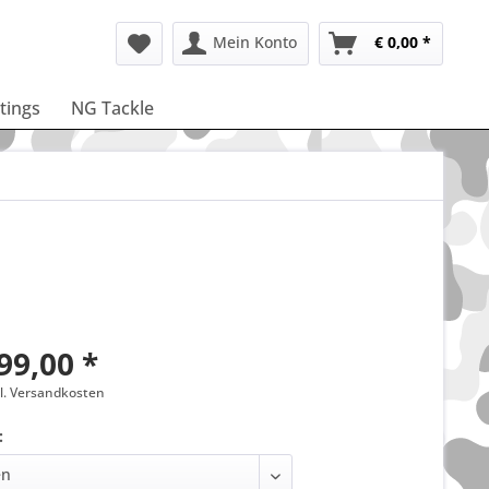
Mein Konto
€ 0,00 *
ttings
NG Tackle
99,00 *
gl. Versandkosten
: