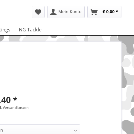
Mein Konto
€ 0,00 *
ttings
NG Tackle
,40 *
gl. Versandkosten
: