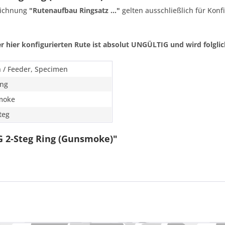
zeichnung
"Rutenaufbau Ringsatz ..."
gelten ausschließlich für Konf
r hier konfigurierten Rute ist absolut UNGÜLTIG und wird folglich
 / Feeder, Specimen
ing
moke
teg
G 2-Steg Ring (Gunsmoke)"