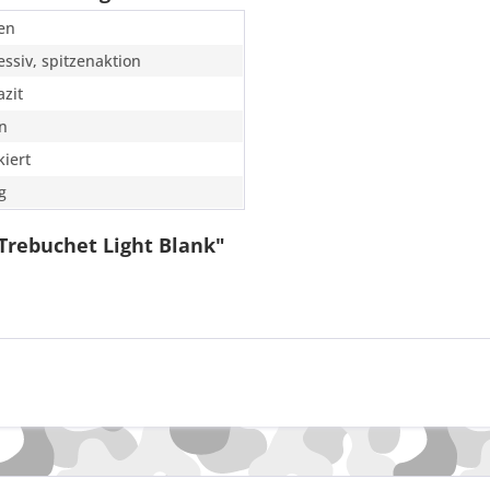
en
essiv, spitzenaktion
azit
n
kiert
ig
Trebuchet Light Blank"