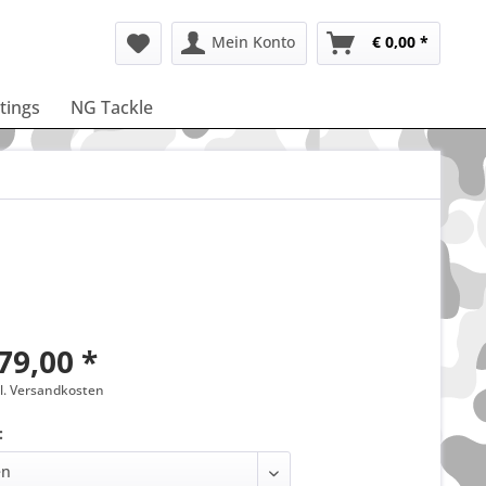
Mein Konto
€ 0,00 *
ttings
NG Tackle
79,00 *
gl. Versandkosten
: