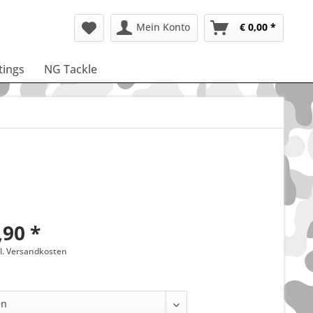
Mein Konto
€ 0,00 *
ttings
NG Tackle
,90 *
gl. Versandkosten
: